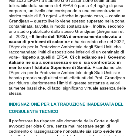
Nel 2020 EFSA ha stabilito che l’assunzione settimanale
tollerabile della somma di 4 PFAS è pari a 4,4 ng/kg di peso
corporeo, un livello che corrisponde a una concentrazione
sierica totale di 6,9 ng/ml. «Anche in questo caso, – continua
Grandjean – questo livello viene spesso superato nella zona
contaminata, talvolta in modo sostanziale». Inoltre, secondo
uno studio pubblicato dallo stesso Grandjean (Jørgensen et
al., 2023),
«Il limite dell’EFSA è erroneamente elevato a
causa di problemi di calcolo»
e ha ricordato che nel 2022,
l’Agenzia per la Protezione Ambientale degli Stati Uniti «ha
raccomandato limiti di esposizione inferiori di un centinaio di
volte» rispetto a quelli di EFSA.
Ci chiediamo se il Governo
italiano ne sia a conoscenza e se si sia confrontato in
merito con l’Istituto Superiore di Sanità.
Ricordiamo che
l’Agenzia per la Protezione Ambientale degli Stati Uniti si è
basata proprio sugli ultimi studi effettuati dal Prof. Grandjean
per ridurre ulteriormente i limiti di queste sostanze a valori
talmente bassi che, di fatto, significano virtuale assenza delle
stesse.
INDIGNAZIONE PER LA TRADUZIONE INADEGUATA DEL
CONSULENTE TECNICO
Il professore ha risposto alle domande della Corte e degli
avvocati per oltre 6 ore, senza mai mostrare segni di
cedimento o rassegnazione nonostante sia stato
evidente