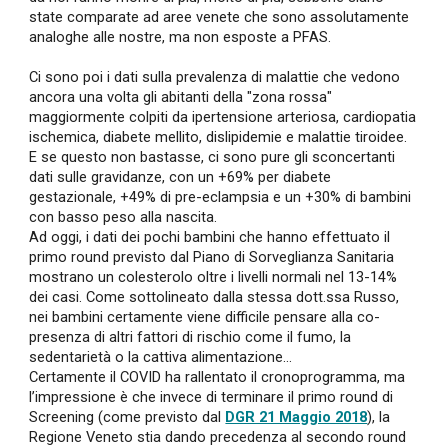
state comparate ad aree venete che sono assolutamente
analoghe alle nostre, ma non esposte a PFAS.
Ci sono poi i dati sulla prevalenza di malattie che vedono
ancora una volta gli abitanti della "zona rossa"
maggiormente colpiti da ipertensione arteriosa, cardiopatia
ischemica, diabete mellito, dislipidemie e malattie tiroidee.
E se questo non bastasse, ci sono pure gli sconcertanti
dati sulle gravidanze, con un +69% per diabete
gestazionale, +49% di pre-eclampsia e un +30% di bambini
con basso peso alla nascita.
Ad oggi, i dati dei pochi bambini che hanno effettuato il
primo round previsto dal Piano di Sorveglianza Sanitaria
mostrano un colesterolo oltre i livelli normali nel 13-14%
dei casi. Come sottolineato dalla stessa dott.ssa Russo,
nei bambini certamente viene difficile pensare alla co-
presenza di altri fattori di rischio come il fumo, la
sedentarietà o la cattiva alimentazione…
Certamente il COVID ha rallentato il cronoprogramma, ma
l’impressione è che invece di terminare il primo round di
Screening (come previsto dal
DGR 21 Maggio 2018
), la
Regione Veneto stia dando precedenza al secondo round