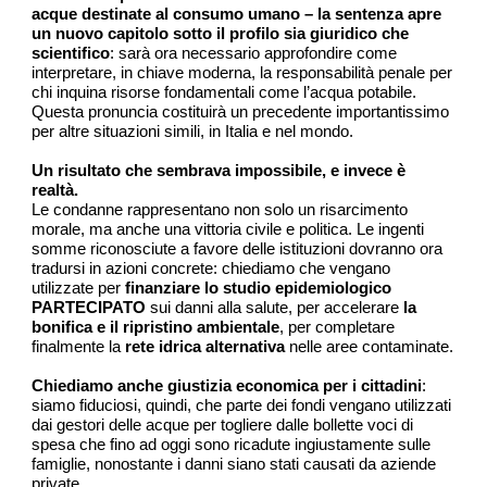
acque destinate al consumo umano – la sentenza apre
un nuovo capitolo sotto il profilo sia giuridico che
scientifico
: sarà ora necessario approfondire come
interpretare, in chiave moderna, la responsabilità penale per
chi inquina risorse fondamentali come l’acqua potabile.
Questa pronuncia costituirà un precedente importantissimo
per altre situazioni simili, in Italia e nel mondo.
Un risultato che sembrava impossibile, e invece è
realtà.
Le condanne rappresentano non solo un risarcimento
morale, ma anche una vittoria civile e politica. Le ingenti
somme riconosciute a favore delle istituzioni dovranno ora
tradursi in azioni concrete: chiediamo che vengano
utilizzate per
finanziare lo
studio epidemiologico
PARTECIPATO
sui danni alla salute, per accelerare
la
bonifica e il ripristino ambientale
, per completare
finalmente la
rete idrica alternativa
nelle aree contaminate.
Chiediamo anche giustizia economica per i cittadini
:
siamo fiduciosi, quindi, che parte dei fondi vengano utilizzati
dai gestori delle acque per togliere dalle bollette voci di
spesa che fino ad oggi sono ricadute ingiustamente sulle
famiglie, nonostante i danni siano stati causati da aziende
private.