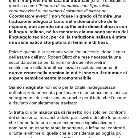
che l’interprete nominata dal tribunale
(che in Linkedin si
qualifica come
"Esperto di comunicazioni Specialista
comunicazioni di marketing Assistente di direzione
Coordinatore eventi"
)
non fosse in grado di fornire una
traduzione adeguata tanto delle domande che delle
risposte, non avendo una sufficiente dimestichezza con
la lingua italiana, né ha mostrato alcuna conoscenza del
linguaggio tecnico, per cui la traduzione italiana è stata
una sistematica storpiatura di termini e di frasi.
Poiché questa è la seconda volta che succede, dopo il caso
dell’esame dell'avv. Robert Bilott che rese necessaria una
seconda udienza per la nomina di due interpreti in
sostituzione della traduttrice iniziale risultata inidonea,
il
nuovo errore nella nomina in cui è incorso il tribunale ci
appare semplicemente incomprensibile
.
Siamo indignate
non solo per la totale inadeguatezza
dell'interprete nominata per l’esame di un consulente tecnico
su argomenti delicatissimi, ma anche per il fatto che l’esame
è risultato completamente travisato.
Si tratta di una
mancanza di rispetto
non solo nei confronti
del consulente, ma anche delle parti civili e di tutte le persone
che hanno fatto uno sforzo economico significativo per
nominare un esperto tanto importante, e infine nei confronti
di tutte le vittime di quella che è considerata ad oggi la più