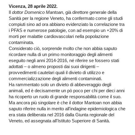
V
icenza, 28 aprile 2022.
Il
dottor Domenico Mantoan
, già direttore generale della
Sanità per la regione Veneto, ha confermato come gli studi
compiuti sino ad ora abbiano evidenziato la correlazione tra
i PFAS e numerose patologie, con ad esempio un +20% di
morti per malattie cardiovascolari nella popolazione
contaminata.
Considerato ciò, sorprende molto che non abbia saputo
ricordare nulla di un primo monitoraggio degli alimenti
eseguito negli anni 2014-2016, né riferire se fossero stati
adottati – o almeno proposti dai suoi dirigenti –
provvedimenti cautelari quali il divieto di utilizzo e
commercializzazione degli alimenti contaminati.
Ha rammentato solo un divieto di abbeveraggio degli
animali, ed è decisamente un pò poco per chi per dieci anni
ha ricoperto un ruolo di grande responsabilità come il suo.
Ma ancora più singolare è che il dottor Mantoan non abbia
saputo riferire nulla in merito all'indagine epidemiologica che
era stata deliberata nel 2
016 dalla Giunta regionale del
Veneto, ed assegnata all'Istituto Superiore di Sanità.