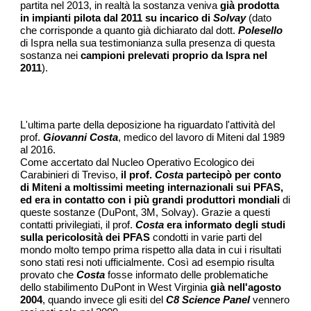
partita nel 2013, in realtà la sostanza veniva
già prodotta
in impianti pilota dal 2011 su incarico di
Solvay
(dato
che corrisponde a quanto già dichiarato dal dott.
Polesello
di Ispra nella sua testimonianza sulla presenza di questa
sostanza nei
campioni prelevati proprio da Ispra nel
2011
).
L'ultima parte della deposizione ha riguardato l'attività del
prof.
Giovanni Costa
, medico del lavoro di Miteni dal 1989
al 2016.
Come accertato dal Nucleo Operativo Ecologico dei
Carabinieri di Treviso,
il prof.
Costa
partecipò per conto
di Miteni a moltissimi meeting internazionali sui PFAS,
ed era in contatto con i più grandi produttori mondiali
di
queste sostanze (DuPont, 3M, Solvay). Grazie a questi
contatti privilegiati, il prof.
Costa
era informato degli studi
sulla pericolosità dei PFAS
condotti in varie parti del
mondo molto tempo prima rispetto alla data in cui i risultati
sono stati resi noti ufficialmente. Così ad esempio risulta
provato che
Costa
fosse informato delle problematiche
dello stabilimento DuPont in West Virginia
già nell'agosto
2004
, quando invece gli esiti del
C8 Science Panel
vennero