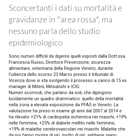
Sconcertanti i dati su mortalità e
gravidanze in "area rossa", ma
nessuno parla dello studio
epidemiologico
Sono numeri difficili da digerire quelli esposti dalla Dott.ssa
Francesca Russo, Direttore Prevenzione, sicurezza
alimentare, veterinaria della Regione Veneto, durante
l'udienza dello scorso 23 Marzo presso il tribunale di
Vicenza dove si sta svolgendo il processo a carico di 15 ex
manager di Miteni, Mitsubishi e ICIG.
Numeri scomodi, che parlano da soli, che dipingono
lucidamente un quadro drammatico: quello della mortalità
nella zona a elevata esposizione da PFAS in Veneto. La
valutazione ha preso in esame gli anni dal 2007 al 2014 e
ha rilevato +21% di cardiopatia ischemica nei maschi, +19%
nelle femmine, +25% di diabete mellito nelle femmine,
+19% di malattie cerebrovascolari nei maschi. Malattie che
da noi fanno morire di più, molto di più, sebbene siano