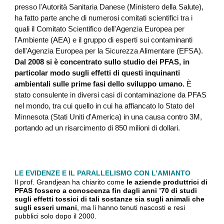
presso l'Autorità Sanitaria Danese (Ministero della Salute),
ha fatto parte anche di numerosi comitati scientifici tra i
quali il Comitato Scientifico dell'Agenzia Europea per
l'Ambiente (AEA) e il gruppo di esperti sui contaminanti
dell'Agenzia Europea per la Sicurezza Alimentare (EFSA).
Dal 2008 si è concentrato sullo studio dei PFAS, in
particolar modo sugli effetti di questi inquinanti
ambientali sulle prime fasi dello sviluppo umano.
È
stato consulente in diversi casi di contaminazione da PFAS
nel mondo, tra cui quello in cui ha affiancato lo Stato del
Minnesota (Stati Uniti d'America) in una causa contro 3M,
portando ad un risarcimento di 850 milioni di dollari.
LE EVIDENZE E IL PARALLELISMO CON L’AMIANTO
Il prof. Grandjean ha chiarito come
le aziende produttrici di
PFAS fossero a conoscenza fin dagli anni ’70 di studi
sugli effetti tossici di tali sostanze sia sugli animali che
sugli esseri umani
, ma li hanno tenuti nascosti e resi
pubblici solo dopo il 2000.