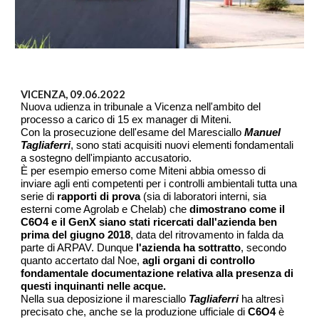
VICENZA, 09.06.2022
Nuova udienza in tribunale a Vicenza nell'ambito del
processo a carico di 15 ex manager di Miteni.
Con la prosecuzione dell'esame del Maresciallo
Manuel
Tagliaferri
, sono stati acquisiti nuovi elementi fondamentali
a sostegno dell'impianto accusatorio.
È per esempio emerso come Miteni abbia omesso di
inviare agli enti competenti per i controlli ambientali tutta una
serie di
rapporti di prova
(sia di laboratori interni, sia
esterni come Agrolab e Chelab) che
dimostrano come il
C6O4 e il GenX siano stati ricercati dall'azienda ben
prima del giugno 2018
, data del ritrovamento in falda da
parte di ARPAV. Dunque
l'azienda ha sottratto
, secondo
quanto accertato dal Noe,
agli organi di controllo
fondamentale documentazione relativa alla presenza di
questi inquinanti nelle acque.
Nella sua deposizione il maresciallo
Tagliaferri
ha altresì
precisato che, anche se la produzione ufficiale di
C6O4
è