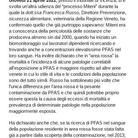
Giovedì 21 aprile 2022
, presso il tribunale di Vicenza, si è
svolta un’altra udienza del “processo Miteni” durante la
quale la
dott.ssa Francesca Russo
, Direttore Prevenzione,
sicurezza alimentare, veterinaria della Regione Veneto, ha
confermato quello che già purtroppo sapevamo:
Miteni era
a conoscenza della pericolosità delle sostanze che
produceva almeno sin dal 2000
, quando ha iniziato un
biomonitoraggio sui lavoratori
dipendenti ricercando e
trovando anche
a concentrazioni elevatissime PFAS nel
loro sangue
. Ha inoltre dichiarato che
in “area rossa” la
mortalità e l'incidenza di alcune patologie correlabili
all'esposizione a PFAS è maggiore
rispetto ad altre aree
venete in cui lo stile di vita e le condizioni della popolazione
sono del tutto simili. Russo ha sottolineato più volte che
l’unica differenza per l'area rossa è la pesante
contaminazione da PFAS
e che quindi potrebbe proprio
essere questa la causa degli eccessi di mortalità e
prevalenza di determinate patologie nella popolazione
maggiormente esposta.
Ha dichiarato anche che,
se la ricerca di PFAS nel sangue
della popolazione residente in area rossa fosse stata fatta
già a partire dalla scoperta della contaminazione, nel 2013,