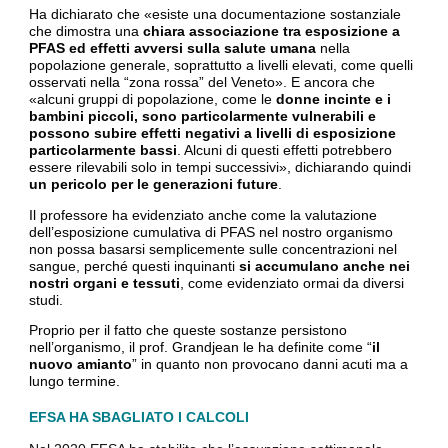
Ha dichiarato che «esiste una documentazione sostanziale
che dimostra una
chiara associazione tra esposizione a
PFAS ed effetti avversi sulla salute umana
nella
popolazione generale, soprattutto a livelli elevati, come quelli
osservati nella “zona rossa” del Veneto». E ancora che
«alcuni gruppi di popolazione, come le
donne incinte e i
bambini piccoli, sono particolarmente vulnerabili e
possono subire effetti negativi a livelli di esposizione
particolarmente bassi
. Alcuni di questi effetti potrebbero
essere rilevabili solo in tempi successivi», dichiarando quindi
un pericolo per le generazioni future
.
Il professore ha evidenziato anche come la valutazione
dell’esposizione cumulativa di PFAS nel nostro organismo
non possa basarsi semplicemente sulle concentrazioni nel
sangue, perché questi inquinanti
si accumulano anche nei
nostri organi e tessuti
, come evidenziato ormai da diversi
studi.
Proprio per il fatto che queste sostanze persistono
nell’organismo, il prof. Grandjean le ha definite come “
il
nuovo amianto
” in quanto non provocano danni acuti ma a
lungo termine.
EFSA HA SBAGLIATO I CALCOLI