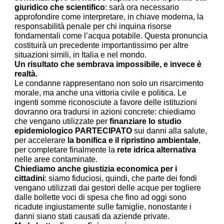
giuridico che scientifico
: sarà ora necessario
approfondire come interpretare, in chiave moderna, la
responsabilità penale per chi inquina risorse
fondamentali come l’acqua potabile. Questa pronuncia
costituirà un precedente importantissimo per altre
situazioni simili, in Italia e nel mondo.
Un risultato che sembrava impossibile, e invece è
realtà.
Le condanne rappresentano non solo un risarcimento
morale, ma anche una vittoria civile e politica. Le
ingenti somme riconosciute a favore delle istituzioni
dovranno ora tradursi in azioni concrete: chiediamo
che vengano utilizzate per
finanziare lo
studio
epidemiologico PARTECIPATO
sui danni alla salute,
per accelerare
la bonifica e il ripristino ambientale
,
per completare finalmente la
rete idrica alternativa
nelle aree contaminate.
Chiediamo anche giustizia economica per i
cittadini
:
siamo fiduciosi, quindi, che parte dei fondi
vengano utilizzati dai gestori delle acque per togliere
dalle bollette voci di spesa che fino ad oggi sono
ricadute ingiustamente sulle famiglie, nonostante i
danni siano stati causati da aziende private.