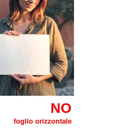
NO
foglio
orizzontale