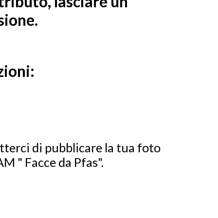
ributo, lasciare un
sione.
zioni:
terci di pubblicare la tua foto
 " Facce da Pfas".