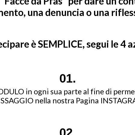
 "Facce da Pfas" per dare un cont
nto, una denuncia o una rifles
cipare è SEMPLICE, segui le 4 a
0
1
.
DULO in ogni sua parte al fine di permet
SSAGGIO nella nostra Pagina INSTAGRAM
02.