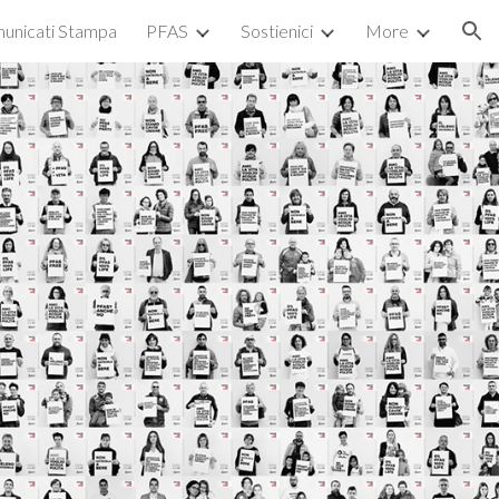
unicati Stampa
PFAS
Sostienici
More
ion